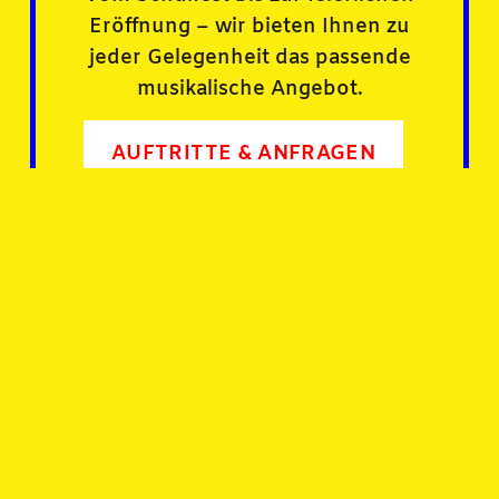
Eröffnung – wir bieten Ihnen zu
jeder Gelegenheit das passende
musikalische Angebot.
AUFTRITTE & ANFRAGEN
TROMMLER- UND
PFEIFERKORPS
MÜHLACKER
Am Wullesee
75417 Mühlacker
Telefon: 07041 / 861159
Ralf.Lauer@tup-muehlacker.de